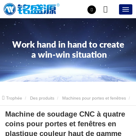
Trophée
Des produits
Machines pour portes et fenêtres
Machine de soudage CNC à quatre
Machine de soudage CNC à quatre coins pour portes et fenêtres en
coins pour portes et fenêtres en
plastique couleur haut de gamme (horizontale)
plastique couleur haut de gamme