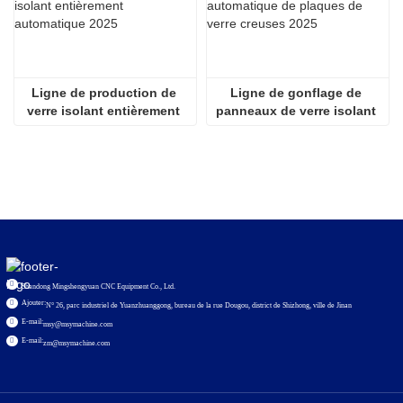
Ligne de production de 
Ligne de gonflage de 
verre isolant entièrement 
panneaux de verre isolant 
automatique 2025
entièrement automatique 
2536
Shandong Mingshengyuan CNC Equipment Co., Ltd.
Ajouter:
N° 26, parc industriel de Yuanzhuanggong, bureau de la rue Dougou, district de Shizhong, ville de Jinan
E-mail:
msy@msymachine.com
E-mail:
zm@msymachine.com