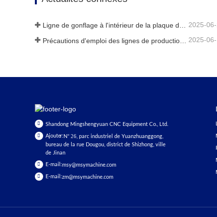
2025-06
Ligne de gonflage à l'intérieur de la plaque de verre creuse
2025-06
Précautions d'emploi des lignes de production de vitrage isolant entièrement automatiques en été
Shandong Mingshengyuan CNC Equipment Co., Ltd.
Ajouter:
N° 26, parc industriel de Yuanzhuanggong,
bureau de la rue Dougou, district de Shizhong, ville
de Jinan
E-mail:
msy@msymachine.com
E-mail:
zm@msymachine.com