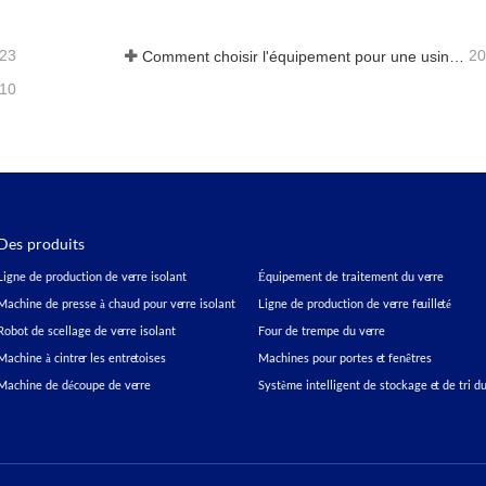
-23
20
Comment choisir l'équipement pour une usine de vitrage isolant standard
-10
Des produits
Ligne de production de verre isolant
Équipement de traitement du verre
Machine de presse à chaud pour verre isolant
Ligne de production de verre feuilleté
Robot de scellage de verre isolant
Four de trempe du verre
Machine à cintrer les entretoises
Machines pour portes et fenêtres
Machine de découpe de verre
Système intelligent de stockage et de tri du