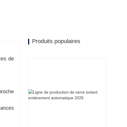
Produits populaires
ces de
broche
mances