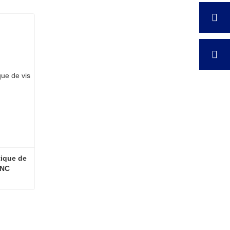
ique de 
CNC
Machine de serrage automatique de vis à double entraînement CNC