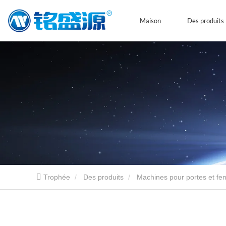
Maison
Des produits
Trophée
Des produits
Machines pour portes et fe