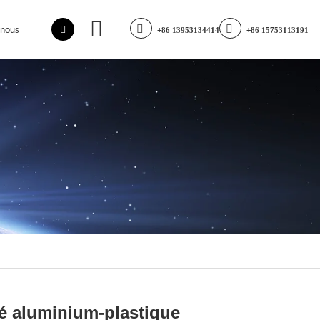
-nous
+86 13953134414
+86 15753113191
lé aluminium-plastique