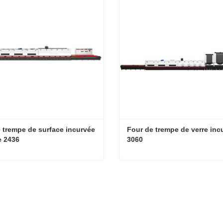
 trempe de surface incurvée 
Four de trempe de verre incu
e 2436
3060
Four de trempe de surface incurvée en verre 2436
ter maintenant
Contacter maintenant