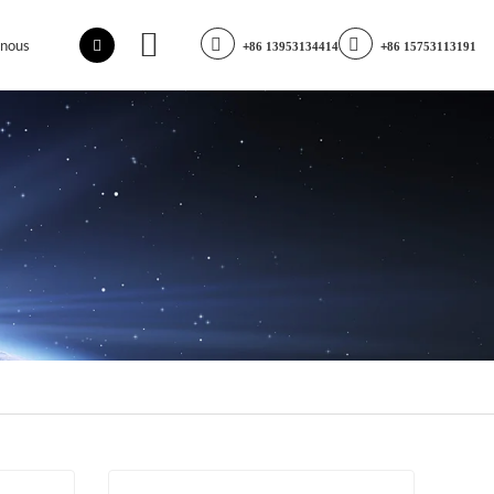
-nous
+86 13953134414
+86 15753113191