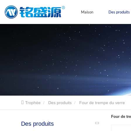
Maison
Des produits
Trophée
Des produits
Four de trempe du verre
Four de tr
Des produits