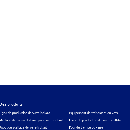
Des produits
Ligne de production de verre isolant
Équipement de traitement du verre
Machine de presse à chaud pour verre isolant
Ligne de production de verre feuilleté
Robot de scellage de verre isolant
Four de trempe du verre