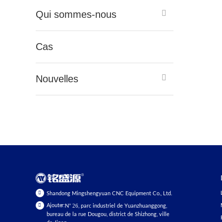
Qui sommes-nous
Cas
Nouvelles
Shandong Mingshengyuan CNC Equipment Co., Ltd.
Ajouter:
N° 26, parc industriel de Yuanzhuanggong,
bureau de la rue Dougou, district de Shizhong, ville