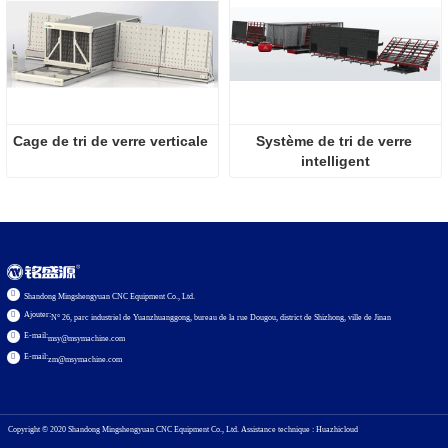
Cage de tri de verre verticale
Système de tri de verre 
intelligent
Shandong Mingshengyuan CNC Equipment Co., Ltd.
Ajouter:
N° 26, parc industriel de Yuanzhuanggong, bureau de la rue Dougou, district de Shizhong, ville de Jinan
E-mail:
msy@msymachine.com
E-mail:
zm@msymachine.com
Copyright © 2020
Shandong Mingshengyuan CNC Equipment Co., Ltd.
Assistance technique : Huazhicloud