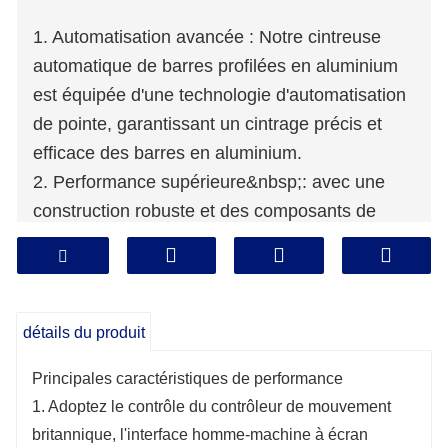
1. Automatisation avancée : Notre cintreuse
automatique de barres profilées en aluminium
est équipée d'une technologie d'automatisation
de pointe, garantissant un cintrage précis et
efficace des barres en aluminium.
2. Performance supérieure&nbsp;: avec une
construction robuste et des composants de
haute qualité, cette machine offre une précision
et une cohérence de pliage exceptionnelles,
améliorant ainsi la productivité et réduisant le
gaspillage de matériaux.
détails du produit
3. Applications polyvalentes : conçue
Principales caractéristiques de performance
spécifiquement pour les barres profilées en
1. Adoptez le contrôle du contrôleur de mouvement
aluminium, cette machine peut plier différentes
britannique, l'interface homme-machine à écran
formes et tailles, répondant à une large gamme