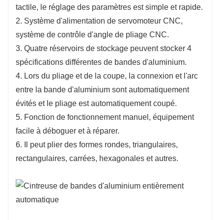
tactile, le réglage des paramètres est simple et rapide.
d'applications de construction et industrielles.
2. Système d'alimentation de servomoteur CNC,
4. Matériaux durables : fabriquée à partir de
système de contrôle d'angle de pliage CNC.
matériaux de première qualité, notre machine
3. Quatre réservoirs de stockage peuvent stocker 4
est conçue pour résister à un usage intensif,
spécifications différentes de bandes d'aluminium.
garantissant des performances durables et des
4. Lors du pliage et de la coupe, la connexion et l'arc
besoins d'entretien minimes.
entre la bande d'aluminium sont automatiquement
5. Assistance après-vente complète : Nous
évités et le pliage est automatiquement coupé.
fournissons une assistance après-vente
5. Fonction de fonctionnement manuel, équipement
complète, comprenant une formation, une
facile à déboguer et à réparer.
assistance technique et la disponibilité des
6. Il peut plier des formes rondes, triangulaires,
pièces de rechange, garantissant un
rectangulaires, carrées, hexagonales et autres.
fonctionnement ininterrompu et la satisfaction
du client.