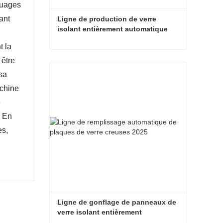
ages ​​
ant
Ligne de production de verre 
isolant entièrement automatique 
2025
t la
Ligne de production de verre isolant entièrement automatique 2025
 être
sa
Contacter maintenant
achine
e
. En
es,
Ligne de gonflage de panneaux de 
verre isolant entièrement 
automatique 2536