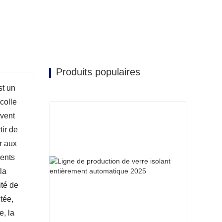
Produits populaires
st un
colle
uvent
tir de
er aux
ments
la
ité de
tée,
e, la