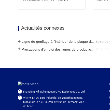
Machine automatique de revêtement d'adhésif butyle
Contacter maintenant
Cont
Actualités connexes
2025-06
Ligne de gonflage à l'intérieur de la plaque de verre creuse
2025-06
Précautions d'emploi des lignes de production de vitrage isolant entièrement automatiques en été
Shandong Mingshengyuan CNC Equipment Co., Ltd.
Ajouter:
N° 26, parc industriel de Yuanzhuanggong,
bureau de la rue Dougou, district de Shizhong, ville
de Jinan