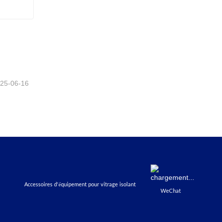
Extrudeuse d'adhésif thermofusible pour verre isolant
25-06-16
Accessoires d'équipement pour vitrage isolant
WeChat