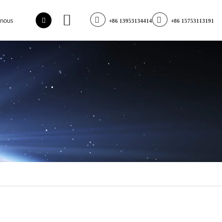
-nous
+86 13953134414
+86 15753113191