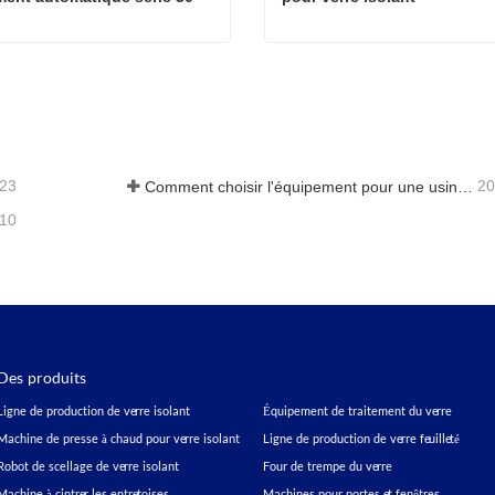
Ligne de scellage de verre isolant entièrement automatique série 30
acter maintenant
Contacter maintenant
-23
20
Comment choisir l'équipement pour une usine de vitrage isolant standard
-10
Des produits
Ligne de production de verre isolant
Équipement de traitement du verre
Machine de presse à chaud pour verre isolant
Ligne de production de verre feuilleté
Robot de scellage de verre isolant
Four de trempe du verre
Machine à cintrer les entretoises
Machines pour portes et fenêtres