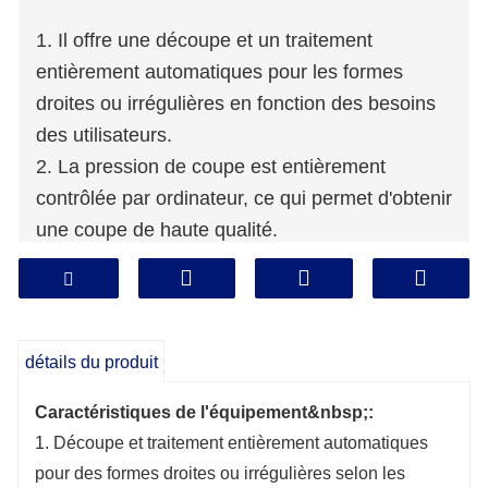
1. Il offre une découpe et un traitement
entièrement automatiques pour les formes
droites ou irrégulières en fonction des besoins
des utilisateurs.
2. La pression de coupe est entièrement
contrôlée par ordinateur, ce qui permet d'obtenir
une coupe de haute qualité.
3. La surface de travail est équipée d'une
flottation à air et d'une hauteur réglable pour
répondre aux besoins spécifiques, garantissant
d'excellentes performances, sécurité et fiabilité.
détails du produit
Caractéristiques de l'équipement&nbsp;:
1. Découpe et traitement entièrement automatiques
pour des formes droites ou irrégulières selon les