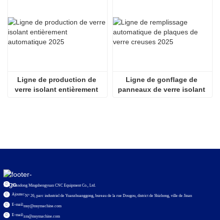
Ligne de production de 
Ligne de gonflage de 
verre isolant entièrement 
panneaux de verre isolant 
automatique 2025
entièrement automatique 
2536
Shandong Mingshengyuan CNC Equipment Co., Ltd.
Ajouter:
N° 26, parc industriel de Yuanzhuanggong, bureau de la rue Dougou, district de Shizhong, ville de Jinan
E-mail:
msy@msymachine.com
E-mail:
zm@msymachine.com