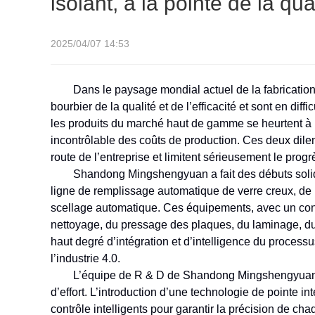
isolant, à la pointe de la 
2025/04/07 14:53
Dans le paysage mondial actuel de la fabricatio
bourbier de la qualité et de l’efficacité et sont en dif
les produits du marché haut de gamme se heurtent à pl
incontrôlable des coûts de production. Ces deux dil
route de l’entreprise et limitent sérieusement le progr
Shandong Mingshengyuan a fait des débuts solide
ligne de remplissage automatique de verre creux, de l
scellage automatique. Ces équipements, avec un conc
nettoyage, du pressage des plaques, du laminage, du 
haut degré d’intégration et d’intelligence du proces
l’industrie 4.0.
L’équipe de R & D de Shandong Mingshengyuan fai
d’effort. L’introduction d’une technologie de pointe in
contrôle intelligents pour garantir la précision de c