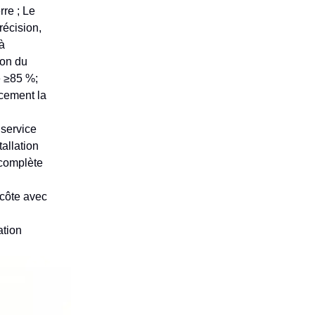
re ; Le
récision,
 à
ion du
e ≥85 %;
acement la
service
allation
 complète
 côte avec
ation