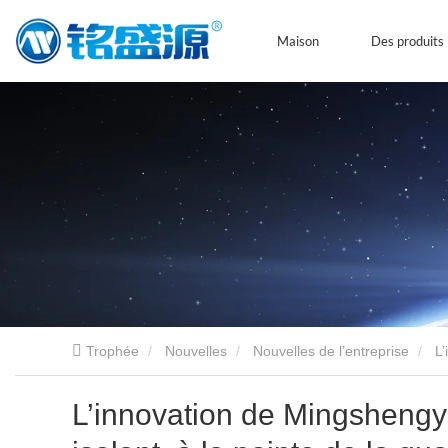
Maison
Des produits
Trophée
Nouvelles
Nouvelles de l’entreprise
L’
L’innovation de Mingshengyu