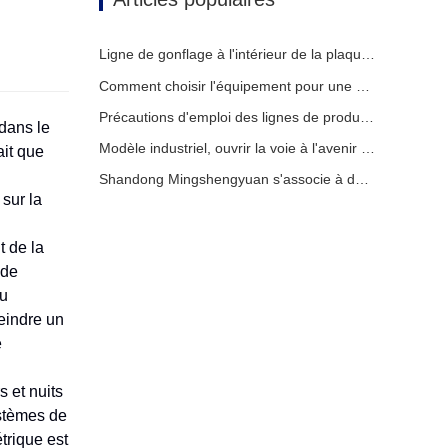
Ligne de gonflage à l'intérieur de la plaque de verre creuse
Comment choisir l'équipement pour une usine de vitrage isolant standard
Précautions d'emploi des lignes de production de vitrage isolant entièrement automatiques en été
dans le
Modèle industriel, ouvrir la voie à l'avenir avec intelligence
ait que
Shandong Mingshengyuan s'associe à des partenaires mondiaux pour inaugurer une nouvelle ère d'équipements de vitrage isolant
sur la
t de la
 de
du
teindre un
e
 et nuits
ystèmes de
trique est