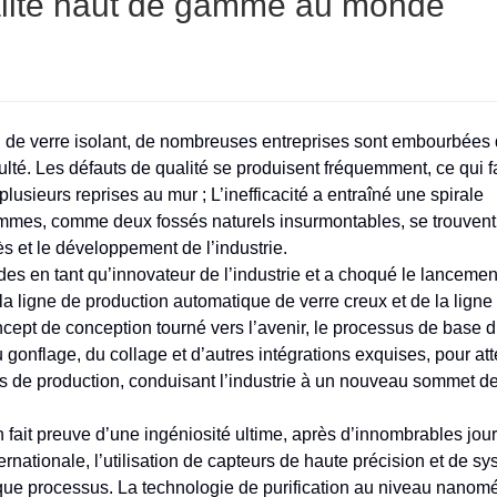
qualité haut de gamme au monde
n de verre isolant, de nombreuses entreprises sont embourbées 
ficulté. Les défauts de qualité se produisent fréquemment, ce qui f
usieurs reprises au mur ; L’inefficacité a entraîné une spirale
emmes, comme deux fossés naturels insurmontables, se trouvent 
ès et le développement de l’industrie.
s en tant qu’innovateur de l’industrie et a choqué le lancemen
a ligne de production automatique de verre creux et de la ligne
ept de conception tourné vers l’avenir, le processus de base 
gonflage, du collage et d’autres intégrations exquises, pour at
sus de production, conduisant l’industrie à un nouveau sommet d
t preuve d’une ingéniosité ultime, après d’innombrables jours
ternationale, l’utilisation de capteurs de haute précision et de s
haque processus. La technologie de purification au niveau nanomé