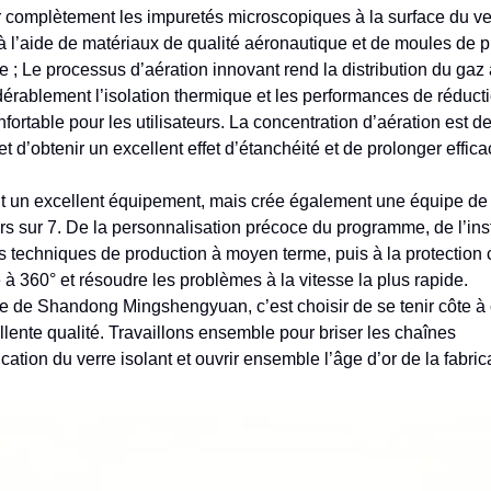
r complètement les impuretés microscopiques à la surface du ver
 l’aide de matériaux de qualité aéronautique et de moules de p
e ; Le processus d’aération innovant rend la distribution du gaz
idérablement l’isolation thermique et les performances de réduct
fortable pour les utilisateurs. La concentration d’aération est d
 d’obtenir un excellent effet d’étanchéité et de prolonger effic
un excellent équipement, mais crée également une équipe de 
rs sur 7. De la personnalisation précoce du programme, de l’inst
ls techniques de production à moyen terme, puis à la protection
e à 360° et résoudre les problèmes à la vitesse la plus rapide.
ue de Shandong Mingshengyuan, c’est choisir de se tenir côte à
lente qualité. Travaillons ensemble pour briser les chaînes
ation du verre isolant et ouvrir ensemble l’âge d’or de la fabric