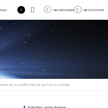
-nous
+86 13953134414
+86 15753113191
a pointe de la qualité haut de gamme au monde
Articles populaires